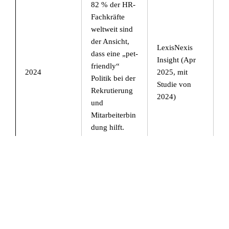
82 % der HR-
Fachkräfte
weltweit sind
der Ansicht,
LexisNexis
dass eine „pet-
Insight (Apr
friendly“
2024
2025, mit
Politik bei der
Studie von
Rekrutierung
2024)
und
Mitarbeiterbin
dung hilft.
LexisNexis
In
Deutschland
führten 111
Unternehmen