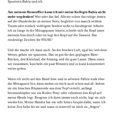
Spanierin Bahía und ich.
Aus meinem Homeoffice kann ich mir meine Kollegin Bahía nicht
mehr wegdenken!
Was wäre das fad. Alleine schon das ruhige atmen
auf der Hundedecke an meiner Seite, begleitet von manch wildem
Traum oder einfach wohligem Seufzer wirkt so beruhigend. Arbeite
ich zu lange in die Mittagspause hinein, schiebt sich ihr Kopf unter
meinem Arm durch oder sie legt den Kopf auf die Tastatur. Das
eindeutige Zeichen für PAUSE!
Und die mache ich dann auch. An der frischen Luft, egal bei welchem
Wetter, gehen wir spazieren. Das ist gut für den geplagten Büro-
Rücken, den Kreislauf, die Atmung und die gute Laune. Dann essen
wir zusammen, kuscheln ein paar Minuten und es kann konzentriert
weiter gehen.
Wenn ich nicht auf den Hund höre und in seltenen Fällen stark über
der Mittagszeit bin, dann mahnt sie mich auch schon mal ab. Indem
sie ein bisschen Blumenerde aus dem Topf verteilt, anfängt
herumzuhüpfen wie ein Rodeo Pony oder vehement den Kopf auf
meine Hände legt. Reagiere ich dann immer noch nicht, legt sie sich
wieder hin. Meine Hündin hat ein sehr feines Gespür dafür, wann ich
keine Zeit habe für sie und wann es sinnvoll ist mich zu „fragen“.