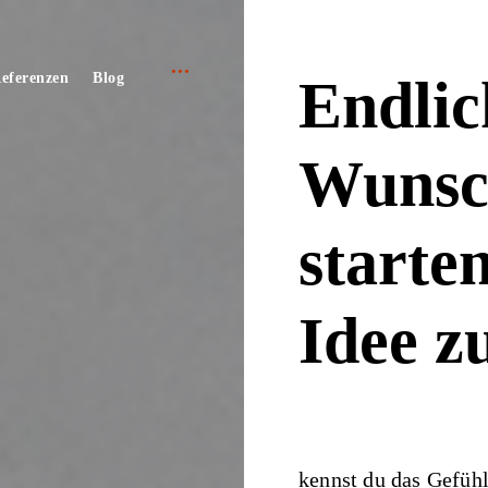
open
e
eferenzen
Blog
Endlic
sidebar
Wunsc
starte
Idee z
kennst du das Gefühl