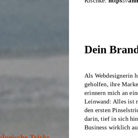
Rischke:
https://an
Dein Brand
Als Webdesignerin h
geholfen, ihre Mark
erinnern mich an ein
Leinwand: Alles ist 
den ersten Pinselstri
darin, tief in sich h
Business wirklich a
ologische Tricks,