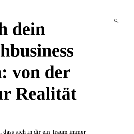
open
h dein
search
form
hbusiness
n: von der
ur Realität
, dass sich in dir ein Traum immer