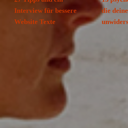
Interview für bessere
die dein
Website Texte
unwiders