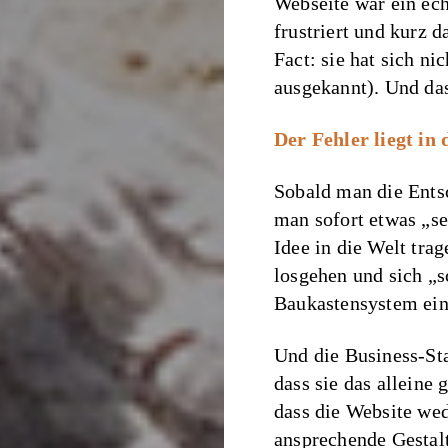
Webseite war ein ech
frustriert und kurz 
Fact: sie hat sich ni
ausgekannt). Und das
Der Fehler liegt in
Sobald man die Entsc
man sofort etwas „s
Idee in die Welt tra
losgehen und sich „s
Baukastensystem ein
Und die Business-Star
dass sie das alleine 
dass die Website wed
ansprechende Gestalt