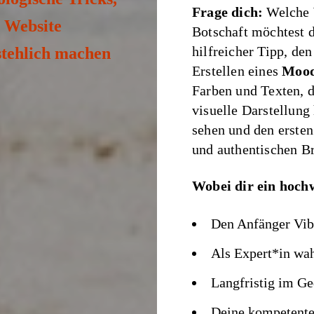
Frage dich:
Welche W
e Website
Botschaft möchtest 
hilfreicher Tipp, de
tehlich machen
Erstellen eines
Mood
Farben und Texten, d
visuelle Darstellung 
sehen und den ersten
und authentischen B
Wobei dir ein hochw
Den Anfänger Vib
Als Expert*in w
Langfristig im Ge
Deine kompetente 