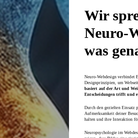
Wir spr
Neuro-W
was gena
Neuro-Webdesign verbindet E
Designprinzipien, um Webseit
basiert auf der Art und Wei
Entscheidungen trifft und e
Durch den gezielten Einsatz p
Aufmerksamkeit deiner Besuche
halten und ihre Interaktion fö
Neuropsychologie im Webdesig