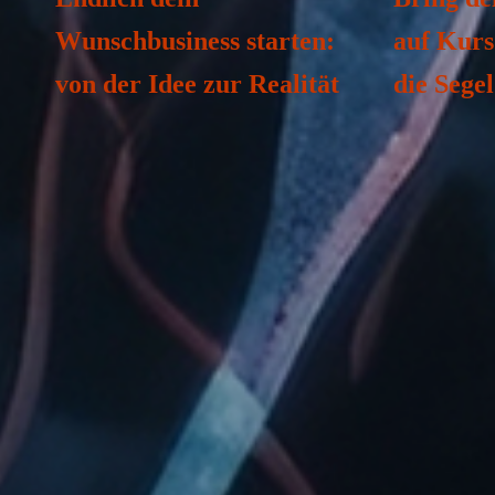
Wunschbusiness starten:
auf Kurs
von der Idee zur Realität
die Segel