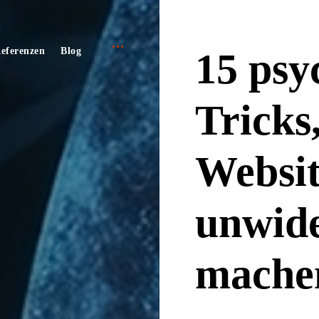
open
e
eferenzen
Blog
15 psy
sidebar
Tricks,
Websi
unwide
mache