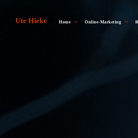
Skip
to
Ute Hieke
content
toggle
toggl
Home
Online-Marketing
R
child
child
menu
menu