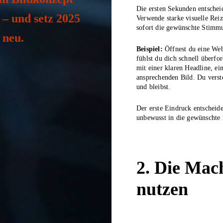
Die ersten Sekunden entscheid
 – und setz 2025
Verwende starke visuelle Reiz
sofort die gewünschte Stimm
 neu.
Beispiel:
Öffnest du eine We
fühlst du dich schnell überfo
mit einer klaren Headline, 
ansprechenden Bild. Du verst
und bleibst.
Der erste Eindruck entscheide
unbewusst in die gewünschte 
2. Die Mach
nutzen