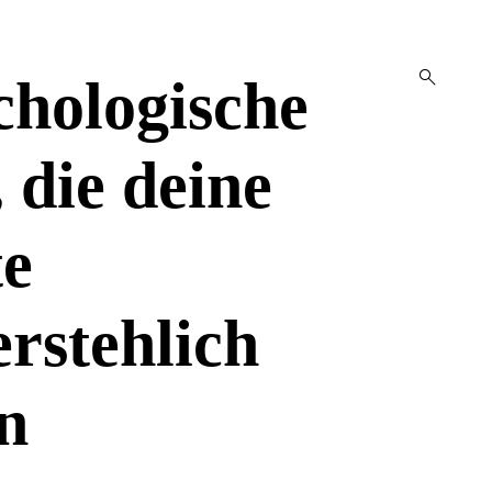
open
chologische
search
form
 die deine
te
rstehlich
n