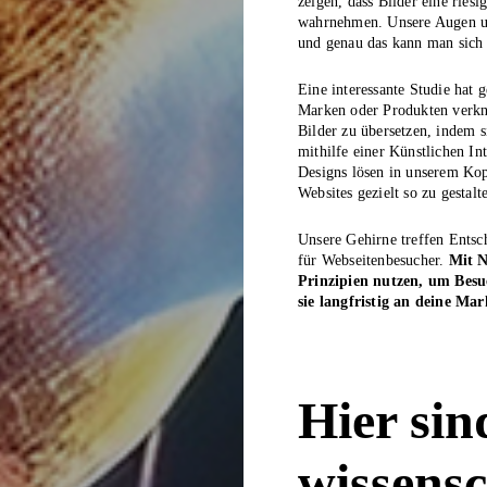
zeigen, dass Bilder eine riesi
wahrnehmen. Unsere Augen und
und genau das kann man sich
Eine interessante Studie hat 
Marken oder Produkten verknü
Bilder zu übersetzen, indem 
mithilfe einer Künstlichen In
Designs lösen in unserem Kop
Websites gezielt so zu gesta
Unsere Gehirne treffen Entsc
für Webseitenbesucher.
Mit N
Prinzipien nutzen, um Besu
sie langfristig an deine Ma
Hier sin
wissensc