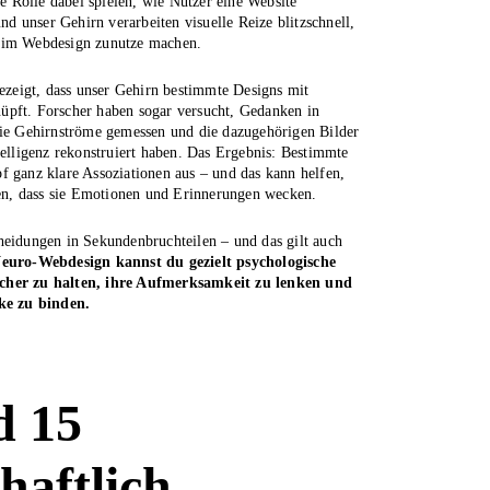
ge Rolle dabei spielen, wie Nutzer eine Website
 unser Gehirn verarbeiten visuelle Reize blitzschnell,
 im Webdesign zunutze machen.
gezeigt, dass unser Gehirn bestimmte Designs mit
pft. Forscher haben sogar versucht, Gedanken in
sie Gehirnströme gemessen und die dazugehörigen Bilder
telligenz rekonstruiert haben. Das Ergebnis: Bestimmte
f ganz klare Assoziationen aus – und das kann helfen,
lten, dass sie Emotionen und Erinnerungen wecken.
heidungen in Sekundenbruchteilen – und das gilt auch
euro-Webdesign kannst du gezielt psychologische
cher zu halten, ihre Aufmerksamkeit zu lenken und
rke zu binden.
d 15
haftlich