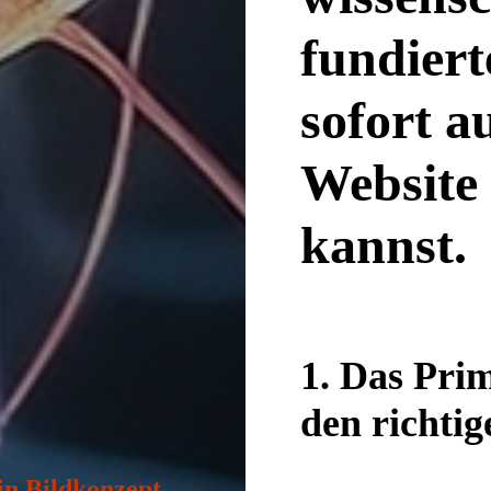
fundiert
sofort a
Website
kannst.
1. Das Prim
den richti
in Bildkonzept