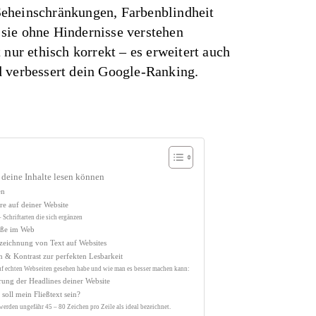
eheinschränkungen, Farbenblindheit
sie ohne Hindernisse verstehen
 nur ethisch korrekt – es erweitert auch
d verbessert dein Google-Ranking.
e deine Inhalte lesen können
en
re auf deiner Website
 Schriftarten die sich ergänzen
röße im Web
szeichnung von Text auf Websites
n & Kontrast zur perfekten Lesbarkeit
f echten Webseiten gesehen habe und wie man es besser machen kann:
erung der Headlines deiner Website
 soll mein Fließtext sein?
erden ungefähr 45 – 80 Zeichen pro Zeile als ideal bezeichnet.