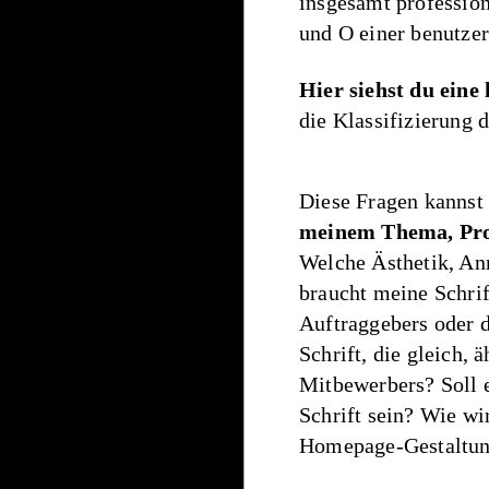
insgesamt profession
und O einer benutzer
Hier siehst du
eine
die Klassifizierung d
Diese Fragen kannst 
meinem Thema, Pro
Welche Ästhetik, An
braucht meine Schri
Auftraggebers oder 
Schrift, die gleich, ä
Mitbewerbers? Soll e
Schrift sein? Wie wi
Homepage-Gestaltu