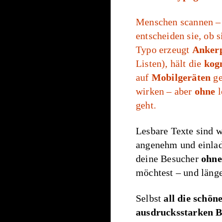
Menschen scannen – s
entscheiden sie, ob 
Typo erzeugt
Anker
Listen), hält die
kogn
auf
Mobilgeräten
ge
wirken – aber
ohne
l
geht.
Lesbare Texte sind w
angenehm und einlade
deine Besucher
ohne
möchtest – und länge
Selbst
all die schön
ausdrucksstarken Bi