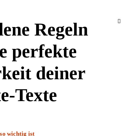
open
dene Regeln
search
form
ne perfekte
keit deiner
e-Texte
o wichtig ist