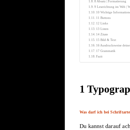
8 Absatz | Formatierung
9 Leserichtung im Web | W
10 Wichtige Information
11 Buttons
12 Links
13 Listen
14 Zitate
15 Bild & Text
16 Ausdrucksweise deine
17 Grammatik
Fazit
1 Typograph
Was darf ich bei Schriftar
Du kannst darauf ach