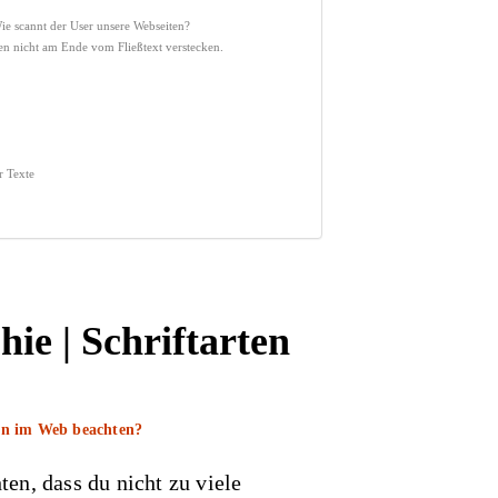
ie scannt der User unsere Webseiten?
en nicht am Ende vom Fließtext verstecken.
r Texte
ie | Schriftarten
ten im Web beachten?
ten, dass du nicht zu viele