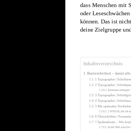
dass Menschen mit S
oder Leseschwächen 
können. Das ist nicht
deine Zielgruppe un
Inhaltsverzeichnis
Barrierefreiheit – damit all
1 Typographie | Schriftart
2 Typographie | Schriftpaa
Kontraste erzeugen –
3 Typographie | Schriftg
4 Typographie | Schriftau
5 Mit optimalen Textfarbe
2 NOGOS, die ich au
6 Überschriften | Formati
7 Spaltenbreite – Wie breit
In der Web-Ansicht w