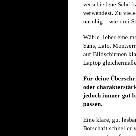
verschiedene Schrift
verwendest. Zu viele
unruhig – wie drei S
Wähle lieber eine mo
Sans, Lato, Montserr
auf Bildschirmen kla
Laptop gleichermaße
Für deine Überschri
oder charakterstärk
jedoch immer gut le
passen.
Eine klare, gut lesba
Botschaft schneller 