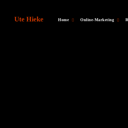
Skip
to
Ute Hieke
content
toggle
toggl
Home
Online-Marketing
R
child
child
menu
menu