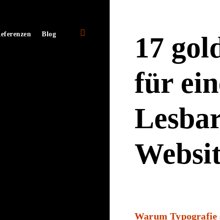
open
e
eferenzen
Blog
17 gol
sidebar
für ei
Lesbar
Websit
Warum Typografie s